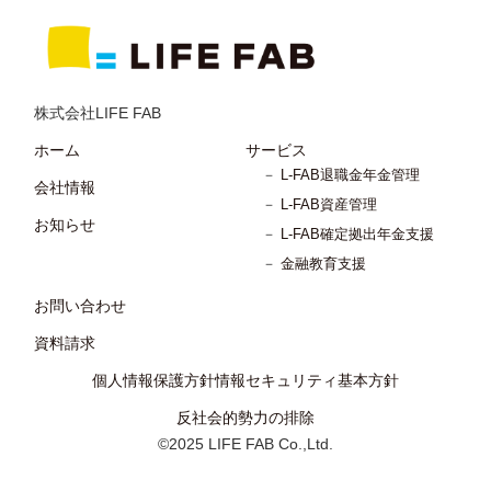
株式会社LIFE FAB
ホーム
サービス
－
L-FAB退職金年金管理
会社情報
－
L-FAB資産管理
お知らせ
－
L-FAB確定拠出年⾦⽀援
－
金融教育⽀援
お問い合わせ
資料請求
個⼈情報保護方針
情報セキュリティ基本⽅針
反社会的勢力の排除
©2025 LIFE FAB Co.,Ltd.