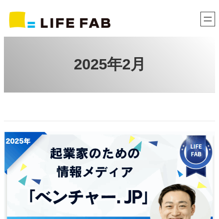
内
容
を
ス
キ
2025年2月
ッ
プ