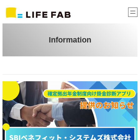
内
容
を
ス
キ
Information
ッ
プ